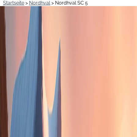
Startseite
>
Nordhval
> Nordhval SC 5